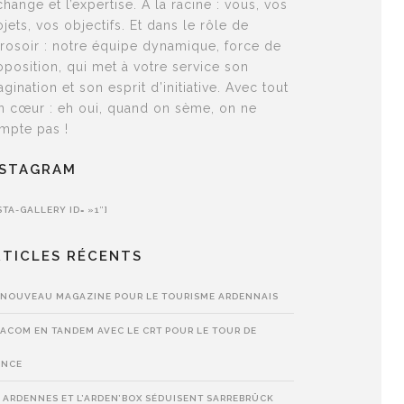
échange et l’expertise. À la racine : vous, vos
ojets, vos objectifs. Et dans le rôle de
arrosoir : notre équipe dynamique, force de
oposition, qui met à votre service son
agination et son esprit d’initiative. Avec tout
n cœur : eh oui, quand on sème, on ne
mpte pas !
NSTAGRAM
STA-GALLERY ID= »1″]
RTICLES RÉCENTS
 NOUVEAU MAGAZINE POUR LE TOURISME ARDENNAIS
ACOM EN TANDEM AVEC LE CRT POUR LE TOUR DE
ANCE
 ARDENNES ET L’ARDEN’BOX SÉDUISENT SARREBRÜCK