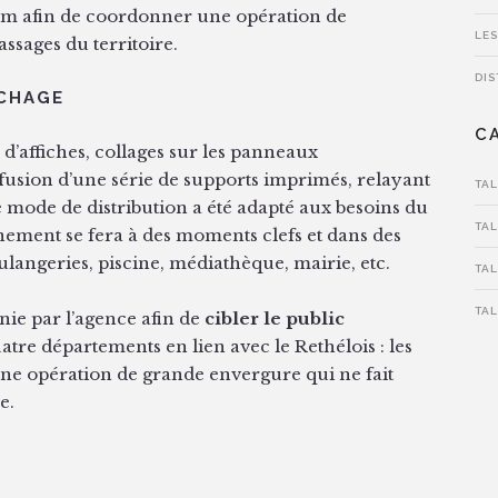
om afin de coordonner une opération de
LES
assages du territoire.
DIS
ICHAGE
C
 d’affiches, collages sur les panneaux
diffusion d’une série de supports imprimés, relayant
TA
Le mode de distribution a été adapté aux besoins du
TA
ment se fera à des moments clefs et dans des
langeries, piscine, médiathèque, mairie, etc.
TA
TA
inie par l’agence afin de
cibler le public
uatre départements en lien avec le Rethélois : les
Une opération de grande envergure qui ne fait
e.