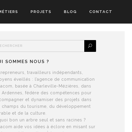
MÉTIERS
PROJETS
BLOG
CONTACT
UI SOMMES NOUS ?
trepreneurs, travailleurs indépendants,
toyens éveillés : l’agence de communication
lacom, basée à Charleville-Mézières, dans
s Ardennes, fédère des compétences pour
compagner et dynamiser des projets dans
s champs du tourisme, du développement
rable et de la culture.
quoi bon un arbre seul et sans racines ?
lacom aide vos idées à éclore en misant sur