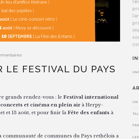
l’
pr
l’
pr
im
so
co
mmentaires
I
 LE FESTIVAL DU PAYS
[IN
A
tre grands rendez-vous : le
Festival international
UN
 concerts et cinéma en plein air
à Herpy-
t et 13 août, et pour finir la
Fête des enfants
à
TAL
FR
 la communauté de communes du Pays rethélois a
LES