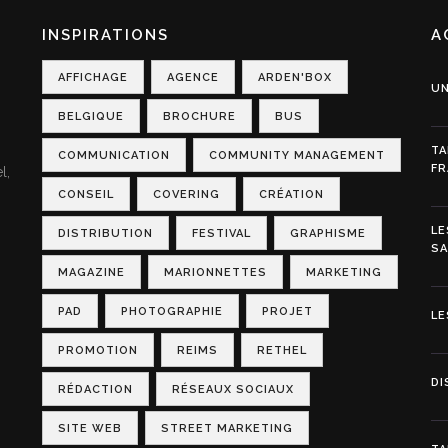
INSPIRATIONS
A
AFFICHAGE
AGENCE
ARDEN'BOX
UN
BELGIQUE
BROCHURE
BUS
TA
COMMUNICATION
COMMUNITY MANAGEMENT
FR
l,
CONSEIL
COVERING
CRÉATION
LE
DISTRIBUTION
FESTIVAL
GRAPHISME
S
MAGAZINE
MARIONNETTES
MARKETING
PAD
PHOTOGRAPHIE
PROJET
LE
PROMOTION
REIMS
RETHEL
DI
RÉDACTION
RÉSEAUX SOCIAUX
SITE WEB
STREET MARKETING