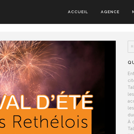
ACCUEIL
AGENCE
Q
En
ci
Ta
le
ac
le
du
À 
Ta