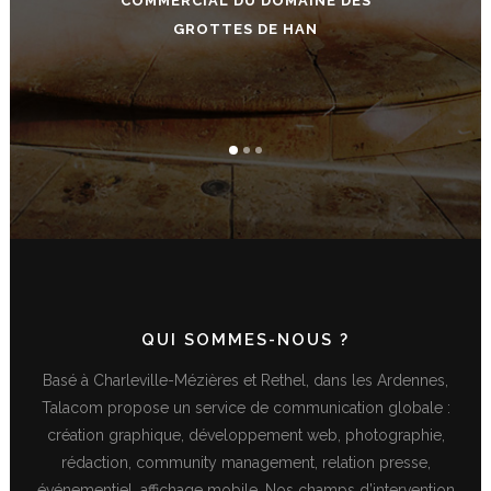
COMMERCIAL DU DOMAINE DES
DE BENJ’ANIM
- CÉCILE HUREAUX // AGENCE DE
GROTTES DE HAN
DÉVELOPPEMENT TOURISTIQUE DES
ARDENNES
QUI SOMMES-NOUS ?
Basé à Charleville-Mézières et Rethel, dans les Ardennes,
Talacom propose un service de communication globale :
création graphique, développement web, photographie,
rédaction, community management, relation presse,
événementiel, affichage mobile. Nos champs d’intervention