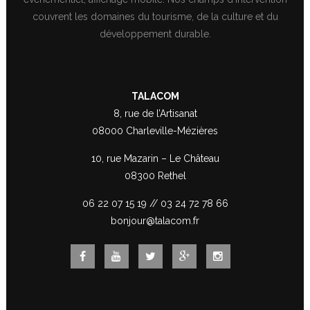
couvrent les domaines du tourisme, de la culture et du
développement durable.
TALACOM
8, rue de l’Artisanat
08000 Charleville-Mézières
10, rue Mazarin – Le Château
08300 Rethel
06 22 07 15 19
//
03 24 72 78 66
bonjour@talacom.fr