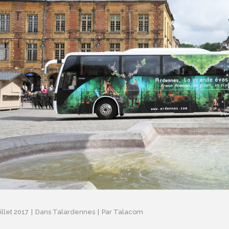
illet 2017
Dans
Talardennes
Par
Talacom