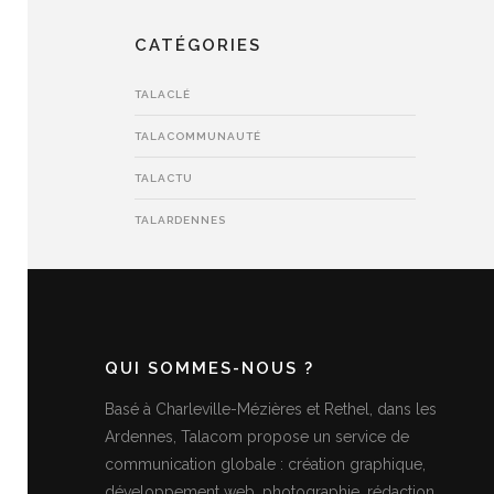
CATÉGORIES
TALACLÉ
TALACOMMUNAUTÉ
TALACTU
TALARDENNES
QUI SOMMES-NOUS ?
Basé à Charleville-Mézières et Rethel, dans les
Ardennes, Talacom propose un service de
communication globale : création graphique,
développement web, photographie, rédaction,