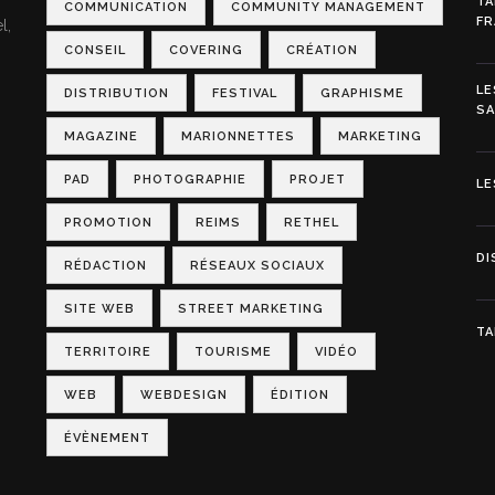
TA
COMMUNICATION
COMMUNITY MANAGEMENT
FR
l,
CONSEIL
COVERING
CRÉATION
LE
DISTRIBUTION
FESTIVAL
GRAPHISME
S
MAGAZINE
MARIONNETTES
MARKETING
PAD
PHOTOGRAPHIE
PROJET
LE
PROMOTION
REIMS
RETHEL
DI
RÉDACTION
RÉSEAUX SOCIAUX
SITE WEB
STREET MARKETING
TA
TERRITOIRE
TOURISME
VIDÉO
WEB
WEBDESIGN
ÉDITION
ÉVÈNEMENT