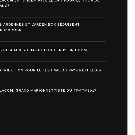
LACOM EN TANDEM AVEC LE CRT POUR LE TOUR DE
ANCE
S ARDENNES ET L’ARDEN’BOX SÉDUISENT
ARREBRÜCK
S RESEAUX SOCIAUX DU PAD EN PLEIN BOOM
STRIBUTION POUR LE FESTIVAL DU PAYS RETHELOIS
LACOM, GRAND MARIONNETTISTE DU #FMTM2017