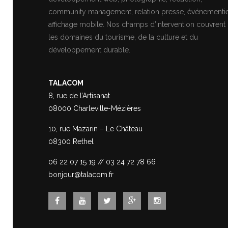
community management, relation presse, événementie
affichage mobile. Nos champs d’intervention couvrent
les domaines du tourisme, de la culture et du
développement durable.
TALACOM
8, rue de l’Artisanat
08000 Charleville-Mézières
10, rue Mazarin – Le Château
08300 Rethel
06 22 07 15 19
//
03 24 72 78 66
bonjour@talacom.fr