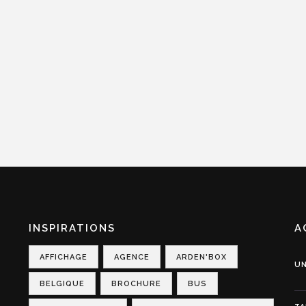
INSPIRATIONS
A
AFFICHAGE
AGENCE
ARDEN'BOX
UN
BELGIQUE
BROCHURE
BUS