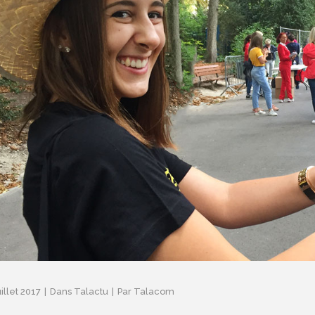
illet 2017
Dans
Talactu
Par
Talacom