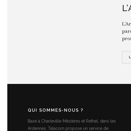
L
L’Ar
par
prom
QUI SOMMES-NOUS ?
Basé à Charleville-Mézières et Rethel, dans les
Ardennes, Talacom propose un service de