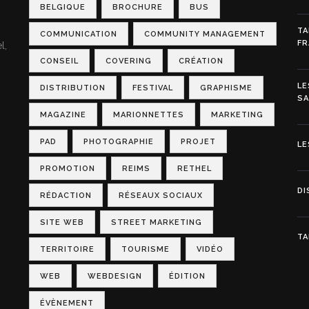
BELGIQUE
BROCHURE
BUS
TA
COMMUNICATION
COMMUNITY MANAGEMENT
FR
l,
CONSEIL
COVERING
CRÉATION
LE
DISTRIBUTION
FESTIVAL
GRAPHISME
S
MAGAZINE
MARIONNETTES
MARKETING
PAD
PHOTOGRAPHIE
PROJET
LE
PROMOTION
REIMS
RETHEL
DI
RÉDACTION
RÉSEAUX SOCIAUX
SITE WEB
STREET MARKETING
TA
TERRITOIRE
TOURISME
VIDÉO
WEB
WEBDESIGN
ÉDITION
ÉVÈNEMENT