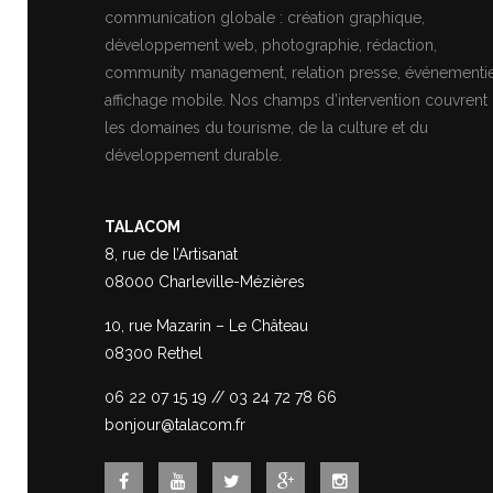
communication globale : création graphique,
développement web, photographie, rédaction,
community management, relation presse, événementie
affichage mobile. Nos champs d’intervention couvrent
les domaines du tourisme, de la culture et du
développement durable.
TALACOM
8, rue de l’Artisanat
08000 Charleville-Mézières
10, rue Mazarin – Le Château
08300 Rethel
06 22 07 15 19
//
03 24 72 78 66
bonjour@talacom.fr