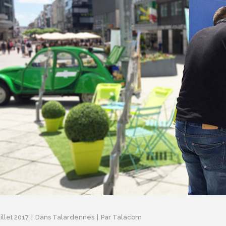
illet 2017
Dans
Talardennes
Par
Talacom