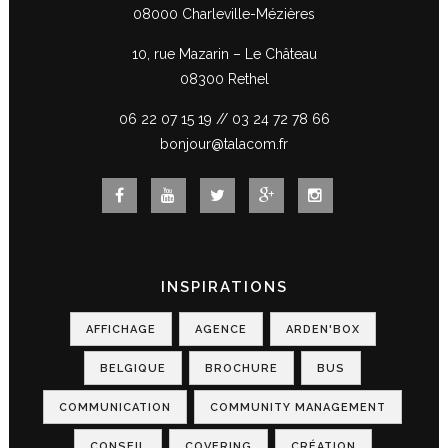
08000 Charleville-Mézières
10, rue Mazarin – Le Château
08300 Rethel
06 22 07 15 19
//
03 24 72 78 66
bonjour@talacom.fr
INSPIRATIONS
AFFICHAGE
AGENCE
ARDEN'BOX
BELGIQUE
BROCHURE
BUS
COMMUNICATION
COMMUNITY MANAGEMENT
CONSEIL
COVERING
CRÉATION