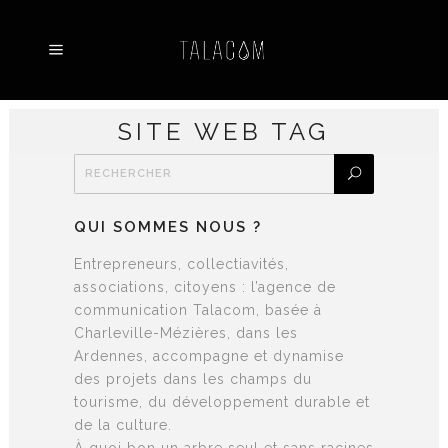
SITE WEB TAG
QUI SOMMES NOUS ?
Entrepreneurs, collectiavités,
associations, citoyens : l’agence de
communication Talacom, basée à
Charleville-Mézières, dans les
Ardennes, accompagne et dynamise
des projets dans les champs du
tourisme, du développement durable et
de la culture.
À quoi bon un arbre seul et sans racines