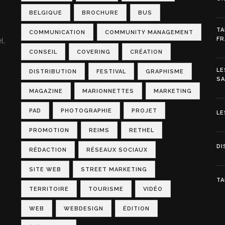
BELGIQUE
BROCHURE
BUS
TA
COMMUNICATION
COMMUNITY MANAGEMENT
FR
l,
CONSEIL
COVERING
CRÉATION
LE
DISTRIBUTION
FESTIVAL
GRAPHISME
S
MAGAZINE
MARIONNETTES
MARKETING
PAD
PHOTOGRAPHIE
PROJET
LE
PROMOTION
REIMS
RETHEL
DI
RÉDACTION
RÉSEAUX SOCIAUX
SITE WEB
STREET MARKETING
TA
TERRITOIRE
TOURISME
VIDÉO
WEB
WEBDESIGN
ÉDITION