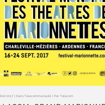
illet 2017
Dans
Talacommunauté
Par
Talacom