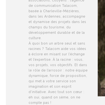
associations, citoyens : l’agence
de communication Talacom,
basée à Charleville-Mézières,
dans les Ardennes, accompagne
et dynamise des projets dans les
champs du tourisme, du
développement durable et de la
culture.
À quoi bon un arbre seul et sans
racines ? Talacom aide vos idées
à éclore en misant sur l’échange
et l’expertise. À la racine : vous,
vos projets, vos objectifs. Et dans
le rôle de l’arrosoir : notre équipe
dynamique, force de proposition,
qui met à votre service son
imagination et son esprit
d’initiative. Avec tout son cœur :
eh oui, quand on sème, on ne
compte pas !