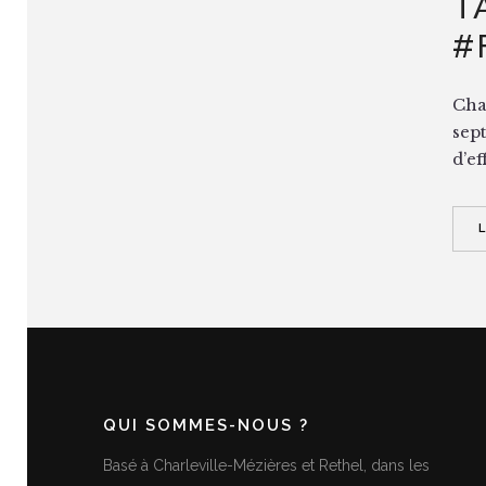
T
#
Cha
sep
d’ef
QUI SOMMES-NOUS ?
Basé à Charleville-Mézières et Rethel, dans les