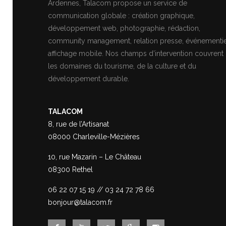
Ardennes, Talacom propose un service de
communication globale : création graphique,
développement web, photographie, rédaction,
community management, relation presse, événementie
affichage mobile. Nos champs d’intervention couvrent
les domaines du tourisme, de la culture et du
développement durable.
TALACOM
8, rue de l’Artisanat
08000 Charleville-Mézières
10, rue Mazarin – Le Château
08300 Rethel
06 22 07 15 19
//
03 24 72 78 66
bonjour@talacom.fr