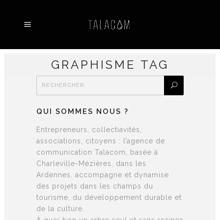
GRAPHISME TAG
QUI SOMMES NOUS ?
Entrepreneurs, collectiavités,
associations, citoyens : l’agence de
communication Talacom, basée à
Charleville-Mézières, dans les
Ardennes, accompagne et dynamise
des projets dans les champs du
tourisme, du développement durable et
de la culture.
À quoi bon un arbre seul et sans racines