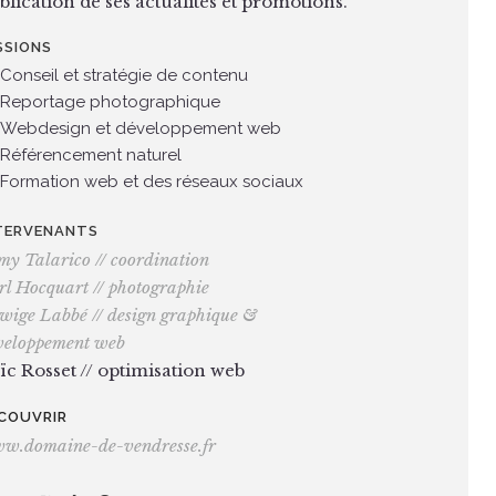
blication de ses actualités et promotions.
SSIONS
Conseil et stratégie de contenu
Reportage photographique
Webdesign et développement web
Référencement naturel
Formation web et des réseaux sociaux
TERVENANTS
my Talarico // coordination
rl Hocquart // photographie
wige Labbé // design graphique &
veloppement web
ïc Rosset // optimisation web
COUVRIR
w.domaine-de-vendresse.fr