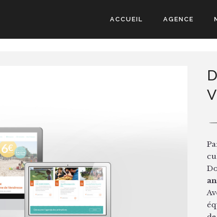
ACCUEIL
AGENCE
Pa
cu
Do
an
Av
éq
de