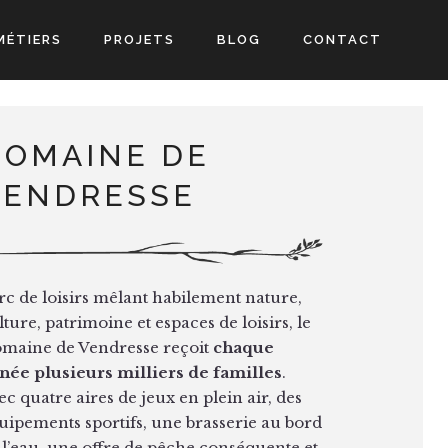
MÉTIERS
PROJETS
BLOG
CONTACT
DOMAINE DE
VENDRESSE
rc de loisirs mêlant habilement nature,
lture, patrimoine et espaces de loisirs, le
maine de Vendresse reçoit
chaque
née plusieurs milliers de familles
.
ec quatre aires de jeux en plein air, des
uipements sportifs, une brasserie au bord
 l’eau, une offre de pêche conséquente et