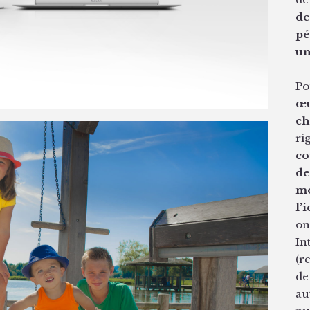
de
pé
un
Po
œu
ch
ri
co
de
mo
l’
on
In
(r
de
au