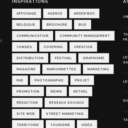
INSPIRATIONS
A
AFFICHAGE
AGENCE
ARDEN'BOX
UN
BELGIQUE
BROCHURE
BUS
TA
COMMUNICATION
COMMUNITY MANAGEMENT
FR
l,
CONSEIL
COVERING
CRÉATION
LE
DISTRIBUTION
FESTIVAL
GRAPHISME
S
MAGAZINE
MARIONNETTES
MARKETING
PAD
PHOTOGRAPHIE
PROJET
LE
PROMOTION
REIMS
RETHEL
DI
RÉDACTION
RÉSEAUX SOCIAUX
SITE WEB
STREET MARKETING
TA
TERRITOIRE
TOURISME
VIDÉO