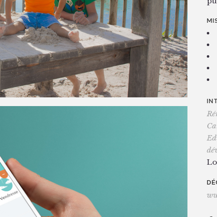
pu
MI
IN
Ré
Ca
Ed
dé
Lo
DÉ
ww