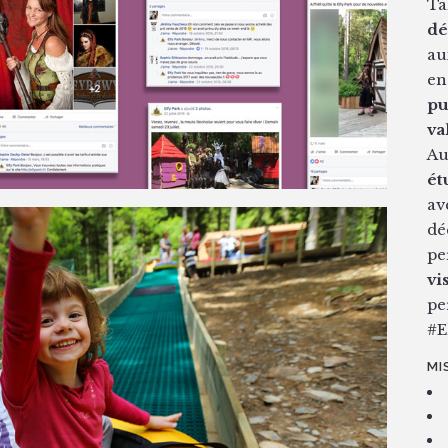
Ta
dé
au
en
pu
va
Au
ét
av
dé
pe
vi
pe
#E
MI