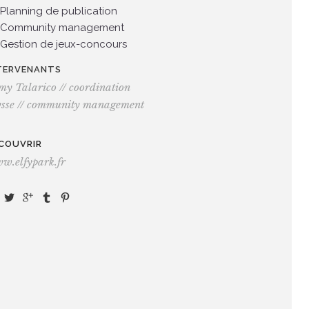
Planning de publication
Community management
Gestion de jeux-concours
TERVENANTS
my Talarico // coordination
ysse // community management
COUVRIR
w.elfypark.fr