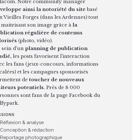
lacom. Notre community manager
veloppe ainsi la notoriété du site
basé
x Vieilles Forges (dans les Ardennes) tout
 maitrisant son image grâce à
la
blication régulière de contenus
lorisés
(photo, vidéo).
 sein d’un
planning de publication
udié,
les posts favorisent l’interaction
ec les fans (jeux-concours, informations
calées) et les campagnes sponsorisés
rmettent de
toucher de nouveaux
siteurs potentiels
. Près de 8 000
rsonnes sont fans de la page Facebook du
lfypark.
SSIONS
Réflexion & analyse
Conception & rédaction
Reportage photographique