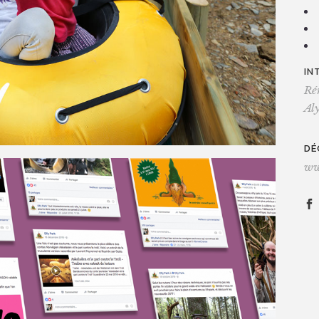
IN
Ré
Al
DÉ
ww