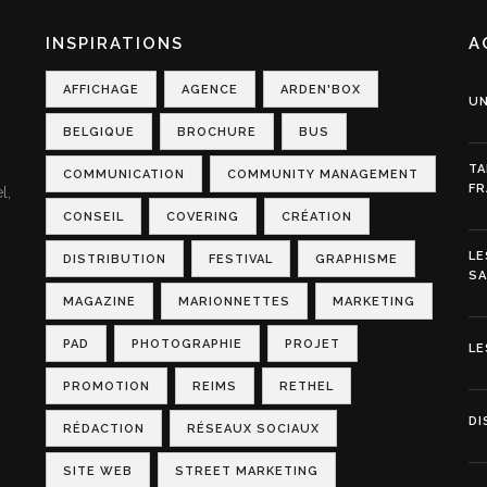
INSPIRATIONS
A
AFFICHAGE
AGENCE
ARDEN'BOX
UN
BELGIQUE
BROCHURE
BUS
TA
COMMUNICATION
COMMUNITY MANAGEMENT
FR
l,
CONSEIL
COVERING
CRÉATION
LE
DISTRIBUTION
FESTIVAL
GRAPHISME
S
MAGAZINE
MARIONNETTES
MARKETING
PAD
PHOTOGRAPHIE
PROJET
LE
PROMOTION
REIMS
RETHEL
DI
RÉDACTION
RÉSEAUX SOCIAUX
SITE WEB
STREET MARKETING