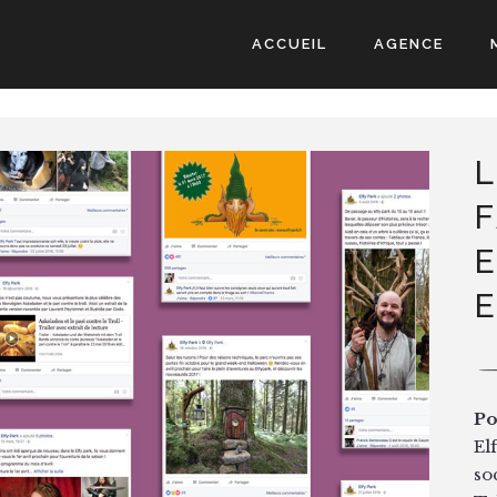
ACCUEIL
AGENCE
Po
El
so