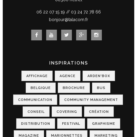
06 22 07 15 19
//
03 24 72 78 66
bonjour@talacom.fr
INSPIRATIONS
AFFICHAGE
AGENCE
ARDEN'BOX
BELGIQUE
BROCHURE
BUS
COMMUNICATION
COMMUNITY MANAGEMENT
CONSEIL
COVERING
CRÉATION
DISTRIBUTION
FESTIVAL
GRAPHISME
MAGAZINE
MARIONNETTES
MARKETING