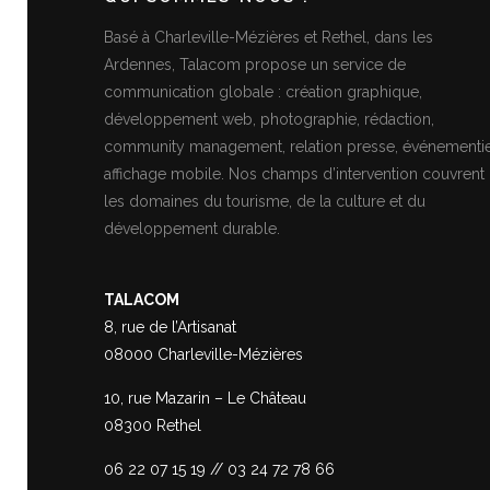
Basé à Charleville-Mézières et Rethel, dans les
Ardennes, Talacom propose un service de
communication globale : création graphique,
développement web, photographie, rédaction,
community management, relation presse, événementie
affichage mobile. Nos champs d’intervention couvrent
les domaines du tourisme, de la culture et du
développement durable.
TALACOM
8, rue de l’Artisanat
08000 Charleville-Mézières
10, rue Mazarin – Le Château
08300 Rethel
06 22 07 15 19
//
03 24 72 78 66