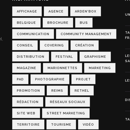
AFFICHAGE
AGENCE
ARDEN'BOX
UN
BELGIQUE
BROCHURE
BUS
TA
COMMUNICATION
COMMUNITY MANAGEMENT
FR
l,
CONSEIL
COVERING
CRÉATION
LE
DISTRIBUTION
FESTIVAL
GRAPHISME
S
MAGAZINE
MARIONNETTES
MARKETING
PAD
PHOTOGRAPHIE
PROJET
LE
PROMOTION
REIMS
RETHEL
DI
RÉDACTION
RÉSEAUX SOCIAUX
SITE WEB
STREET MARKETING
TA
TERRITOIRE
TOURISME
VIDÉO