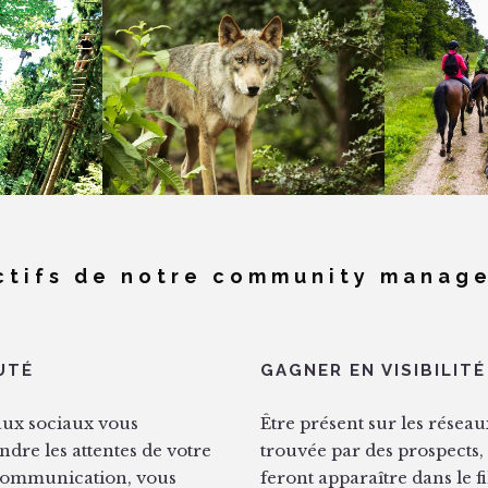
ERRE
PARC ARGONNE
GUID
RES
DÉCOUVERTE
PREARD
ctifs de notre community manag
UTÉ
GAGNER EN VISIBILITÉ
eaux sociaux vous
Être présent sur les réseau
dre les attentes de votre
trouvée par des prospects, 
e communication, vous
feront apparaître dans le fi