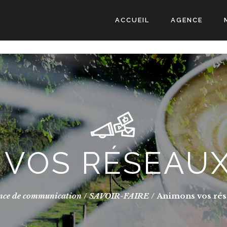
ACCUEIL
AGENCE
 VOS RÉSEAUX
nce de communication
/
SAVOIR-FAIRE
/
Animons vos rés