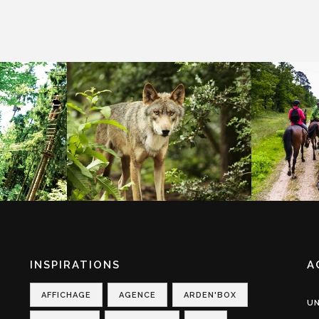
ERRE
PARC ARGONNE
GUID
RES
DÉCOUVERTE
PREARD
INSPIRATIONS
A
AFFICHAGE
AGENCE
ARDEN'BOX
UN