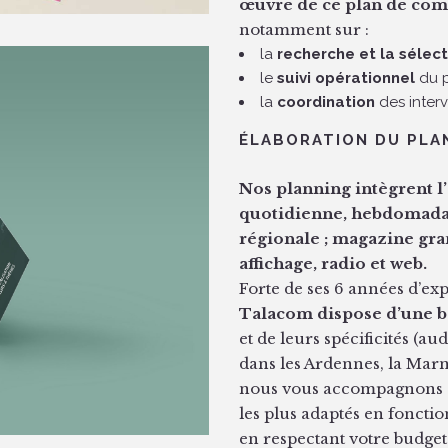
œuvre de ce plan de co
notamment sur :
la
recherche et la sélect
le
suivi opérationnel
du p
la
coordination
des inter
ÉLABORATION DU PLA
Nos planning intègrent l
quotidienne, hebdomadai
régionale ; magazine gran
affichage, radio et web.
Forte de ses 6 années d’e
Talacom dispose d’une b
et de leurs spécificités (a
dans les Ardennes, la Marn
nous vous accompagnons e
les plus adaptés en fonctio
en respectant votre budget