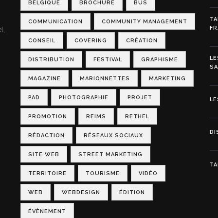
BELGIQUE
BROCHURE
BUS
TA
COMMUNICATION
COMMUNITY MANAGEMENT
FR
l,
CONSEIL
COVERING
CRÉATION
LE
DISTRIBUTION
FESTIVAL
GRAPHISME
S
MAGAZINE
MARIONNETTES
MARKETING
PAD
PHOTOGRAPHIE
PROJET
LE
PROMOTION
REIMS
RETHEL
DI
RÉDACTION
RÉSEAUX SOCIAUX
SITE WEB
STREET MARKETING
TA
TERRITOIRE
TOURISME
VIDÉO
WEB
WEBDESIGN
ÉDITION
ÉVÈNEMENT