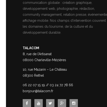
communication globale : création graphique,
développement web, photographie, rédaction,
community management, relation presse, événementie
affichage mobile. Nos champs d’intervention couvrent
les domaines du tourisme, de la culture et du
développement durable.
TALACOM
8, rue de l’Artisanat
08000 Charleville-Mézières
10, rue Mazarin – Le Château
08300 Rethel
06 22 07 15 19
//
03 24 72 78 66
bonjour@talacom.fr