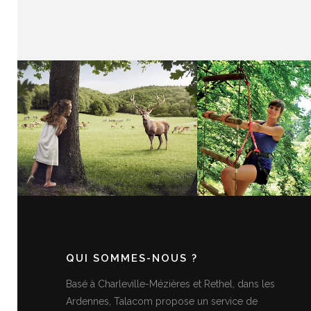
LES GROTTES DE HAN
ARDENNES T
D’AVENTU
QUI SOMMES-NOUS ?
Basé à Charleville-Mézières et Rethel, dans les
Ardennes, Talacom propose un service de