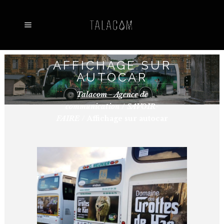
AFFICHAGE SUR
AUTOCAR
Talacom - Agence de
communication
/
SAVOIR-
FAIRE
/
Affichage sur autocar