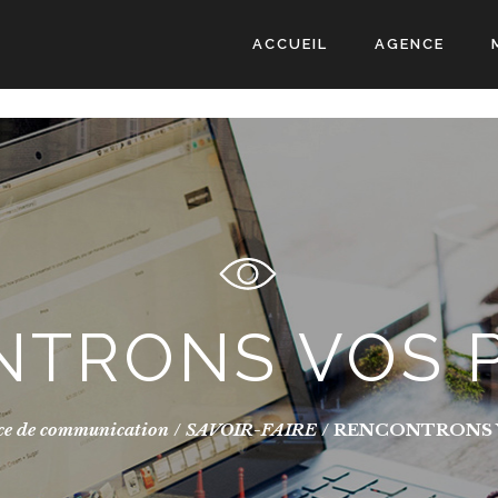
ACCUEIL
AGENCE
TRONS VOS 
ce de communication
/
SAVOIR-FAIRE
/
RENCONTRONS 