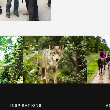
ERRE
PARC ARGONNE
GUID
RES
DÉCOUVERTE
PREARD
INSPIRATIONS
A