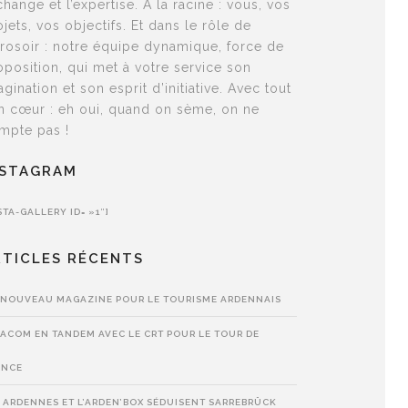
échange et l’expertise. À la racine : vous, vos
ojets, vos objectifs. Et dans le rôle de
arrosoir : notre équipe dynamique, force de
oposition, qui met à votre service son
agination et son esprit d’initiative. Avec tout
n cœur : eh oui, quand on sème, on ne
mpte pas !
NSTAGRAM
STA-GALLERY ID= »1″]
RTICLES RÉCENTS
 NOUVEAU MAGAZINE POUR LE TOURISME ARDENNAIS
ACOM EN TANDEM AVEC LE CRT POUR LE TOUR DE
ANCE
 ARDENNES ET L’ARDEN’BOX SÉDUISENT SARREBRÜCK