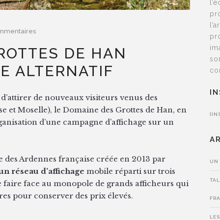
l’
pr
l’
mmentaires
pr
im
ROTTES DE HAN
so
GE ALTERNATIF
co
I
 d’attirer de nouveaux visiteurs venus des
e et Moselle), le Domaine des Grottes de Han, en
[IN
rganisation d’une campagne d’affichage sur un
A
ce des Ardennes française créée en 2013 par
UN
un réseau d’affichage
mobile réparti sur trois
TAL
de faire face au monopole de grands afficheurs qui
ires pour conserver des prix élevés.
FR
LES