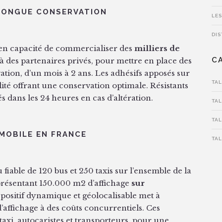
 LONGUE CONSERVATION
LES
DIS
t en capacité de commercialiser des
milliers de
C
 des partenaires privés, pour mettre en place des
tion, d’un mois à 2 ans. Les adhésifs apposés sur
TA
lité offrant une conservation optimale. Résistants
s dans les 24 heures en cas d’altération.
TA
TA
 MOBILE EN FRANCE
TA
iable de 120 bus et 250 taxis sur l’ensemble de la
présentant 150.000 m2 d’affichage
sur
positif dynamique et géolocalisable met à
’affichage à des coûts concurrentiels. Ces
taxi, autocaristes et transporteurs, pour une