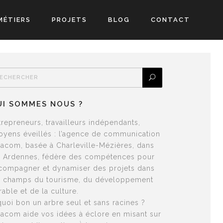
MÉTIERS
PROJETS
BLOG
CONTACT
UI SOMMES NOUS ?
trepreneurs, travailleurs indépendants,
toyens éveillés : l’agence de communication
lacom, basée à Charleville-Mézières, dans
s Ardennes, fédère des compétences pour
compagner et dynamiser des projets dans
s champs du tourisme, du développement
rable et de la culture.
quoi bon un arbre seul et sans racines ?
lacom aide vos idées à éclore en misant sur