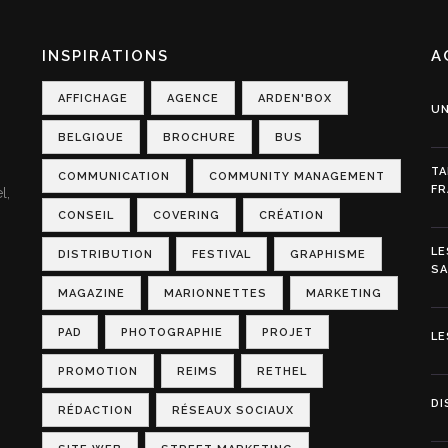
INSPIRATIONS
A
AFFICHAGE
AGENCE
ARDEN'BOX
UN
BELGIQUE
BROCHURE
BUS
TA
COMMUNICATION
COMMUNITY MANAGEMENT
FR
l,
CONSEIL
COVERING
CRÉATION
LE
DISTRIBUTION
FESTIVAL
GRAPHISME
S
MAGAZINE
MARIONNETTES
MARKETING
PAD
PHOTOGRAPHIE
PROJET
LE
PROMOTION
REIMS
RETHEL
DI
RÉDACTION
RÉSEAUX SOCIAUX