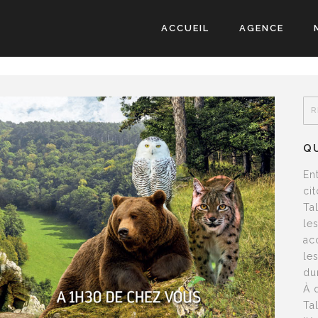
ACCUEIL
AGENCE
Q
En
ci
Ta
le
ac
le
du
À 
Ta