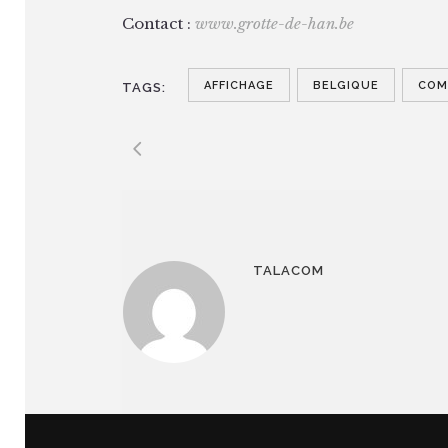
Contact :
www.grotte-de-han.be
AFFICHAGE
BELGIQUE
COM
TAGS:
TALACOM